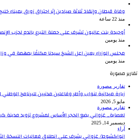
وفاة قبطان وإنقاذ ثلاثة صيادين إثر احتراق زورق بميناء خليج
منذ 22 ساعة
أوحيدة بنت عاليون تشرف على حملة التبرع بالدم لحزب الإ
منذ يومين
مجلس الوزراء يعين اعل الشيخ سيدنا مكلفًا بمهمة في وزا
منذ يومين
تقارير مصورة
تقارير مصورة
زيارة ميدانية لنواب وأطر وفاعلين مدنيين للبرنامج الوطني
مايو 5, 2026
تقارير مصورة
لعصابة_ غزواني يضع الحجر الأساس لمشروع تزويد مدينة كيف
ديسمبر 14, 2025
آراء
انواكشوط/ غزواني يشرف على انطلاق فعاليات النسخة الثاني