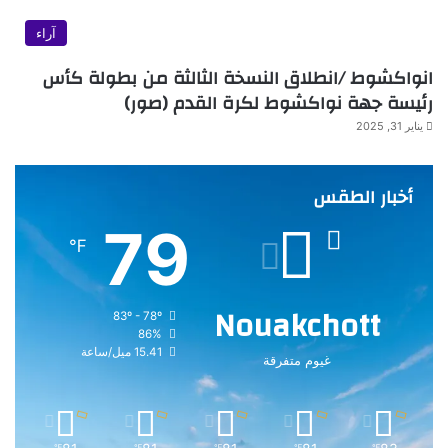
آراء
انواكشوط /انطلاق النسخة الثالثة من بطولة كأس
رئيسة جهة نواكشوط لكرة القدم (صور)
يناير 31, 2025
أخبار الطقس
79
℉
Nouakchott
83º - 78º
86%
15.41 ميل/ساعة
غيوم متفرقة
℉
℉
℉
℉
℉