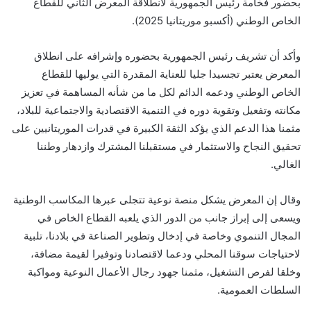
بحضور فخامة رئيس الجمهورية لانطلاقة المعرض الثاني للقطاع
الخاص الوطني (أكسبو موريتانيا 2025).
وأكد أن تشريف رئيس الجمهورية بحضوره وإشرافه على انطلاق
المعرض يعتبر تجسيدا جليا للعناية المقدرة التي يوليها للقطاع
الخاص الوطني ودعمه الدائم لكل ما من شأنه المساهمة في تعزيز
مكانته وتفعيل وتقوية دوره في التنمية الاقتصادية والاجتماعية للبلاد،
مثمنا هذا الدعم الذي يؤكد الثقة الكبيرة في قدرات الموريتانيين على
تحقيق النجاح والاستثمار في مستقبلنا المشترك وازدهار وطننا
الغالي.
وقال إن المعرض يشكل منصة نوعية تتجلى عبرها المكاسب الوطنية
ويسعى إلى إبراز جانب من الدور الذي يلعبه القطاع الخاص في
المجال التنموي وخاصة في إدخال وتطوير الصناعة في بلادنا، تلبية
لاحتياجات سوقنا المحلي ودعما لاقتصادنا وتوفيرا لقيمة مضافة،
وخلقا لفرص التشغيل، مثمنا جهود رجال الأعمال النوعية ومواكبة
السلطات العمومية.