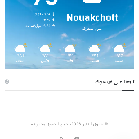
Nouakchott
79º - 79º
85%
16.51 ميل/ساعة
غيوم متفرقة
81
81
81
81
82
℉
℉
℉
℉
℉
الجمعة
السبت
الأحد
الأثنين
الثلاثاء
تابعنا على فيسبوك
© حقوق النشر 2026، جميع الحقوق محفوظة
فيسبوك
ملخص