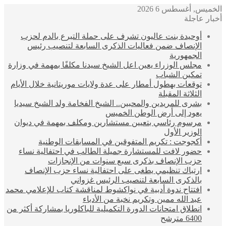
خميس, أغسطس 6 2026
بار عاجلة
أوحيدة بنت عاليون تشرف على حملة التبرع بالدم لحزب
الإنصاف ضمن فعاليات الذكرى السابعة لتنصيب رئيس
الجمهورية
مجلس الوزراء يعين اعل الشيخ سيدنا مكلفًا بمهمة في وزارة
تمكين الشباب
توقعات بهطول أمطار على عدة ولايات موريتانية خلال الأيام
الثلاثة المقبلة
بشرى للمريدين والمحبين.. الشيخ الفخامة ولد الشيخ سيديا
يعود إلى أرض الوطن الخميس
مرسوم رئاسي بتعيين مستشارين ومكلف بمهمة في ديوان
الوزير الأول
أكجوجت : تكريم المتفوقين في المسابقات الوطنية
حضور لافت للمستشارة جميلة الطالب في احتفالية نساء
حزب الإنصاف بذكرى سبع سنوات من الإنجازات
ارتباك تنظيمي يطغى على احتفالية نساء حزب الإنصاف
بالذكرى السابعة لتنصيب الرئيس غزواني
افتتاح ندوة أدبية في نواكشوط لمناقشة كتاب للإعلامي محمد
عبد الله ممين وتكريم نخبة من الأدباء
انطلاق امتحانات الدورة التكميلية للباكلوريا بمشاركة أكثر من
6400 مترشح