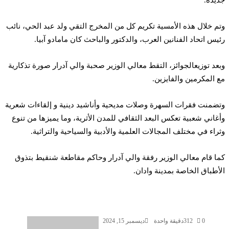
م خلال هذه الأمسية تكريم كل من المخرج التقي ولد عبد الحي، نائب
يس اتحاد الفنانين العرب، والدكتور والباحث كان مامادو آبيا.
عد توزيعالجوائز، التقط معالي الوزير صحبة والي آدرار صورة تذكارية
 المكرمين والفايزين.
ضمنت فقرات السهرة وصلات مديحية وأناشيد دينية و إلقاءات شعرية
غاني شعبية تعكس البعد الثقافي للمدن الأثرية، وما يميزها من تنوع
راء في مختلف المجالات العلمية والأدبية والسياحية والتراثية.
ا قام معالي الوزير رفقة والي آدرار وحاكم مقاطعة شنقيط بتذوق
أطباق الخاصة بمدينة وادان.
0
312
دقيقة واحدة
ديسمبر 15, 2024