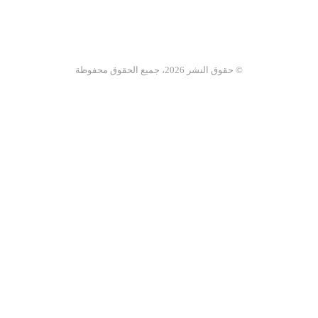
© حقوق النشر 2026، جميع الحقوق محفوظة
فيسبوك
ملخص
الموقع
لقرام
تساب
سبوك
RSS