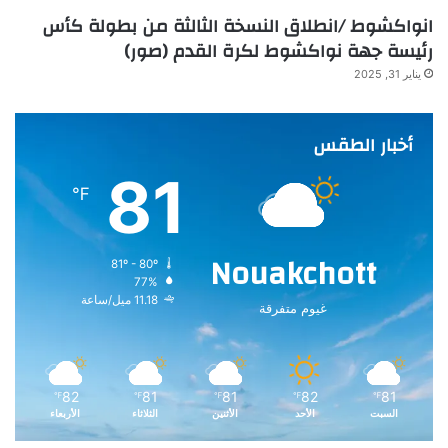
انواكشوط /انطلاق النسخة الثالثة من بطولة كأس
رئيسة جهة نواكشوط لكرة القدم (صور)
يناير 31, 2025
أخبار الطقس
81
℉
Nouakchott
81º - 80º
77%
11.18 ميل/ساعة
غيوم متفرقة
82
81
81
82
81
℉
℉
℉
℉
℉
السبت
الأحد
الأثنين
الثلاثاء
الأربعاء