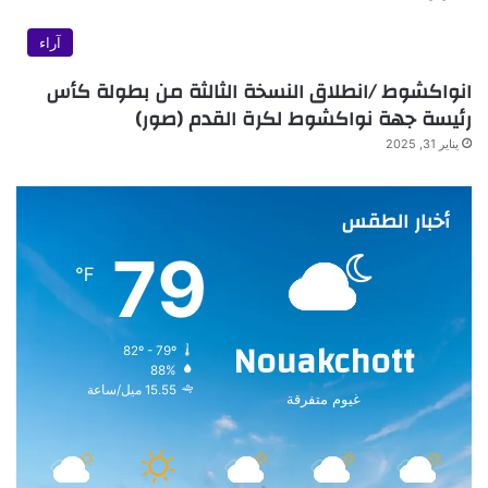
آراء
انواكشوط /انطلاق النسخة الثالثة من بطولة كأس
رئيسة جهة نواكشوط لكرة القدم (صور)
يناير 31, 2025
أخبار الطقس
79
℉
Nouakchott
82º - 79º
88%
15.55 ميل/ساعة
غيوم متفرقة