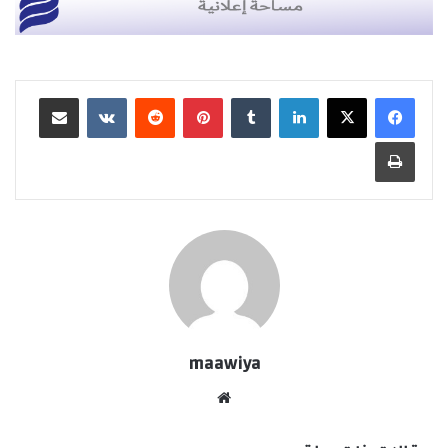
لينكدإن
بينتيريست
مشاركة عبر البريد
طباعة
maawiya
موقع
الويب