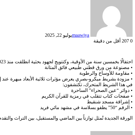
maawiya
يوليو 22, 2025
0
207
أقل من دقيقة
احتفالًا بخمسين سنة من الأوقية، وكتتويج لجهود بحثية انطلقت منذ 2023، يقدّم لكم البنك المركزي الموريتاني نسخة جديدة مطورة من ورقة 50 أوقية.
•⁠ ⁠مصنوعة من ورق قطني طبيعي فائق المتانة
•⁠ ⁠مقاومة للأوساخ والرطوبة
•⁠ ⁠مزودة بشريط ميكرو-بصري يعرض مؤثرات ثلاثية الأبعاد مبهرة عند إ
في هذا الشريط المتحرك، تكتشفون:
•⁠ ⁠دوائر “عين الصحراء” الساحرة
•⁠ ⁠صفحات كتاب تتقلب في رمزية للقرآن الكريم
•⁠ ⁠إشراقة مسجد شنقيط
•⁠ ⁠الرقم “50” يطفو بسلاسة في مشهد مائي فريد
الورقة الجديدة تُمثل توازناً بين الماضي والمستقبل، بين التراث والتقد