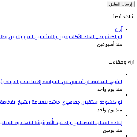
شاهد أيضاً
إغلاق
آراء
انواكشوط _ اتحاد الأكاديميين والمثقفين الموريتانيين يطل
منذ أسبوعين
آراء ومقالات
الشيخ الفخامة: لن أمارس من السياسة إلا ما يخدم الدولة رئ
منذ يوم واحد
نواكشوط: استقبال جماهيري حاشد للعلامة الشيخ الفخامة و
منذ يوم واحد
إعادة انتخاب المصطفى ولد عبد الله رئيسًا للاتحادية الوطنية
منذ يومين