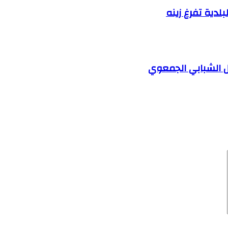
دية تفرغ زينه
 الشبابي الجمعوي