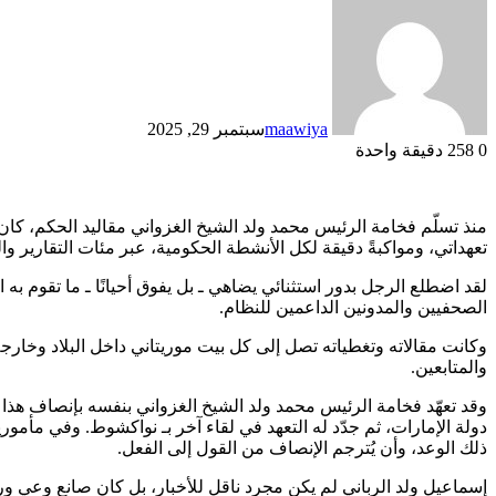
maawiya
سبتمبر 29, 2025
0
258
دقيقة واحدة
منذ تسلّم فخامة الرئيس محمد ولد الشيخ الغزواني مقاليد الحكم، كان ا
تعهداتي، ومواكبةً دقيقة لكل الأنشطة الحكومية، عبر مئات التقارير وال
لقد اضطلع الرجل بدور استثنائي يضاهي ـ بل يفوق أحيانًا ـ ما تقوم به
الصحفيين والمدونين الداعمين للنظام.
وكانت مقالاته وتغطياته تصل إلى كل بيت موريتاني داخل البلاد وخارجه
والمتابعين.
وقد تعهّد فخامة الرئيس محمد ولد الشيخ الغزواني بنفسه بإنصاف هذا
دولة الإمارات، ثم جدّد له التعهد في لقاء آخر بـ نواكشوط. وفي مأمور
ذلك الوعد، وأن يُترجم الإنصاف من القول إلى الفعل.
إسماعيل ولد الرباني لم يكن مجرد ناقل للأخبار، بل كان صانع وعي ور