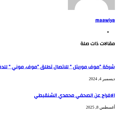
maawiya
موقع
الويب
مقالات ذات صلة
شركة “موف موريتل ” للاتصال تطلق “موف. موني ” للدف
ديسمبر 4, 2024
الافراج عن الصحفي محمدي الشنقيطي
أغسطس 8, 2025