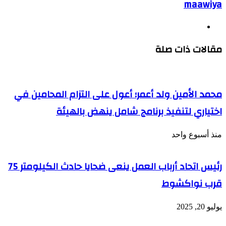
maawiya
موقع
الويب
مقالات ذات صلة
محمد الأمين ولد أعمر؛ أعول على التزام المحامين في
اختياري لتنفيذ برنامج شامل ينهض بالهيئة
منذ أسبوع واحد
رئيس اتحاد أرباب العمل ينعى ضحايا حادث الكيلومتر 75
قرب نواكشوط
يوليو 20, 2025