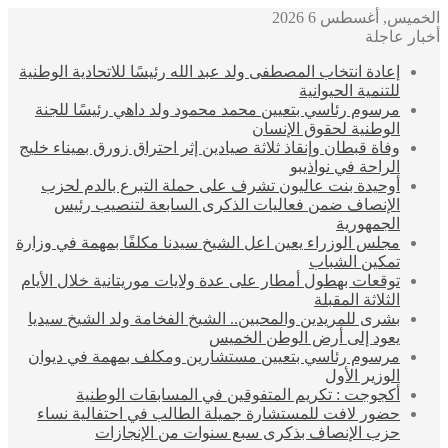
الخميس, أغسطس 6 2026
أخبار عاجلة
إعادة انتخاب المصطفى ولد عبد الله رئيسًا للاتحادية الوطنية
للتنمية الحيوانية
مرسوم رئاسي بتعيين محمد محمود ولد داهي رئيسًا للجنة
الوطنية لحقوق الإنسان
وفاة قبطان وإنقاذ ثلاثة صيادين إثر احتراق زورق بميناء خليج
الراحة في نواذيبو
أوحيدة بنت عاليون تشرف على حملة التبرع بالدم لحزب
الإنصاف ضمن فعاليات الذكرى السابعة لتنصيب رئيس
الجمهورية
مجلس الوزراء يعين اعل الشيخ سيدنا مكلفًا بمهمة في وزارة
تمكين الشباب
توقعات بهطول أمطار على عدة ولايات موريتانية خلال الأيام
الثلاثة المقبلة
بشرى للمريدين والمحبين.. الشيخ الفخامة ولد الشيخ سيديا
يعود إلى أرض الوطن الخميس
مرسوم رئاسي بتعيين مستشارين ومكلف بمهمة في ديوان
الوزير الأول
أكجوجت : تكريم المتفوقين في المسابقات الوطنية
حضور لافت للمستشارة جميلة الطالب في احتفالية نساء
حزب الإنصاف بذكرى سبع سنوات من الإنجازات