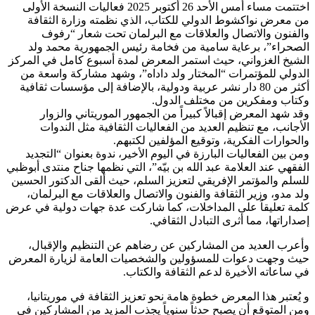
اختتمت مساء أمس الأحد 26 أكتوبر 2025 فعاليات النسخة الأولى
من معرض نواكشوط الدولي للكتاب، الذي نظمته وزارة الثقافة
والفنون والاتصال والعلاقات مع البرلمان تحت شعار “رفوف
الصحراء”، برعاية سامية من فخامة رئيس الجمهورية محمد ولد
الشيخ الغزواني، حيث استمر المعرض لمدة أسبوع كامل في المركز
الدولي للمؤتمرات “المختار ولد داداه”، وشهد مشاركة واسعة من
أكثر من 80 دار نشر عربية ودولية، بالإضافة إلى مؤسسات ثقافية
وكتاب ومفكرين من مختلف الدول.
وقد شهد المعرض إقبالاً كبيراً من الجمهور الموريتاني والزوار
الأجانب، مع تنظيم العديد من الفعاليات الثقافية مثل الندوات
والحوارات الفكرية، وتوقيع المؤلفين لكتبهم.
ومن بين الفعاليات البارزة في اليوم الأخير، ندوة بعنوان “التجديد
الفقهي عند العلامة عبد الله بن بيّه”، التي نظمها جناح منتدى أبوظبي
للسلم والمؤتمر الإفريقي لتعزيز السلم، حيث ألقى الدكتور الحسين
ولد مدو، وزير الثقافة والفنون والاتصال والعلاقات مع البرلمان،
كلمة تعليقاً على المداخلات، كما شاركت عدة جهات دولية في عرض
إصداراتها، مما أثرى التبادل الثقافي.
وأعرب العديد من المشاركين عن رضاهم عن التنظيم والإقبال،
حيث وجهت دعوات للمسؤولين والشخصيات العامة لزيارة المعرض
في ساعاته الأخيرة لدعم الثقافة والكتاب.
و يُعتبر هذا المعرض خطوة هامة نحو تعزيز الثقافة في موريتانيا،
ومن المتوقع أن يصبح حدثاً سنوياً يجذب المزيد من المشاركين في