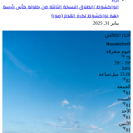
انواكشوط /انطلاق النسخة الثالثة من بطولة كأس رئيسة
جهة نواكشوط لكرة القدم (صور)
يناير 31, 2025
أخبار الطقس
Nouakchott
غيوم متفرقة
℉
79
79º - 79º
84%
15.66 ميل/ساعة
℉
82
الجمعة
℉
81
السبت
℉
81
الأحد
℉
81
الأثنين
℉
81