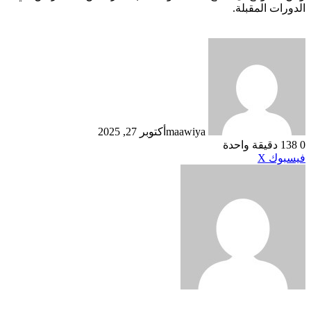
الدورات المقبلة.
maawiya
أكتوبر 27, 2025
0
138
دقيقة واحدة
طباعة
لينكدإن
مشاركة
بينتيريست
فيسبوك
X
عبر
البريد