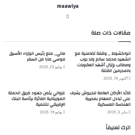
maawiya
موقع
الويب
مقالات ذات صلة
انواكشوط _ وقفة تضامنية مع
مالي_ منع رئيس الوزراء الأسبق
الشهيد محمد سالم ولد بوب
موسي مارا من السفر
ومطالب بإنزال أشهد العقوبات
يوليو 23, 2025
بالمجرمين القتلة
أكتوبر 19, 2025
قائد الأركان العامة للجيوش يشرف
غزواني يثمن جهود فريق الحملة
على تبادل المهام بمديرية
الموريتانية الفائزة برئاسة البنك
الهندسة العسكرية
الإفريقي للتنمية
يناير 3, 2025
يوليو 19, 2025
اترك تعليقاً