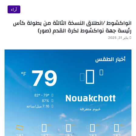
آراء
انواكشوط /انطلاق النسخة الثالثة من بطولة كأس
رئيسة جهة نواكشوط لكرة القدم (صور)
يناير 31, 2025
أخبار الطقس
79
℉
Nouakchott
82º - 79º
87%
7.16 ميل/ساعة
غيوم متفرقة
81
82
83
83
82
℉
℉
℉
℉
℉