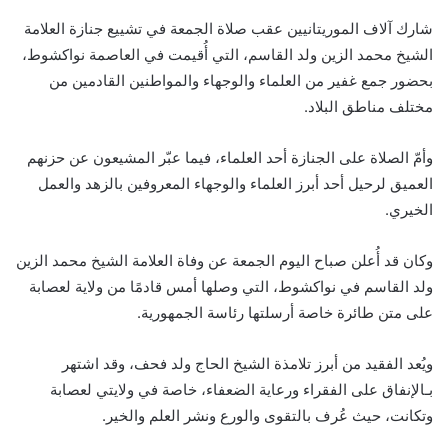
شارك آلاف الموريتانيين عقب صلاة الجمعة في تشييع جنازة العلامة
الشيخ محمد الزين ولد القاسم، التي أُقيمت في العاصمة نواكشوط،
بحضور جمع غفير من العلماء والوجهاء والمواطنين القادمين من
مختلف مناطق البلاد.
وأمّ الصلاة على الجنازة أحد العلماء، فيما عبّر المشيعون عن حزنهم
العميق لرحيل أحد أبرز العلماء والوجهاء المعروفين بالزهد والعمل
الخيري.
وكان قد أُعلن صباح اليوم الجمعة عن وفاة العلامة الشيخ محمد الزين
ولد القاسم في نواكشوط، التي وصلها أمس قادمًا من ولاية لعصابة
على متن طائرة خاصة أرسلتها رئاسة الجمهورية.
ويُعد الفقيد من أبرز تلامذة الشيخ الحاج ولد فحف، وقد اشتهر
بـالإنفاق على الفقراء ورعاية الضعفاء، خاصة في ولايتي لعصابة
وتكانت، حيث عُرف بالتقوى والورع ونشر العلم والخير.