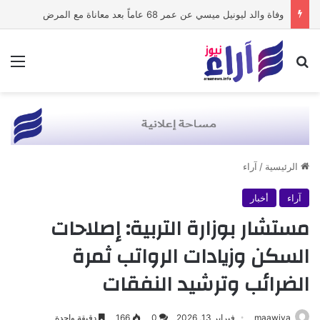
وفاة والد ليونيل ميسي عن عمر 68 عاماً بعد معاناة مع المرض
بحث عن
الق
الرئيسية
/
آراء
آراء
أخبار
مستشار بوزارة التربية: إصلاحات
السكن وزيادات الرواتب ثمرة
الضرائب وترشيد النفقات
maawiya
فبراير 13, 2026
0
166
دقيقة واحدة