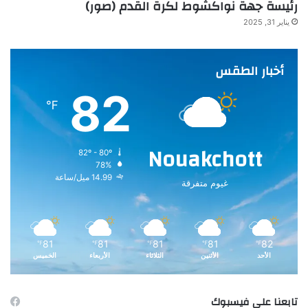
رئيسة جهة نواكشوط لكرة القدم (صور)
يناير 31, 2025
أخبار الطقس
82
℉
Nouakchott
82º - 80º
78%
14.99 ميل/ساعة
غيوم متفرقة
81
81
81
81
82
℉
℉
℉
℉
℉
الأحد
الأثنين
الثلاثاء
الأربعاء
الخميس
تابعنا على فيسبوك