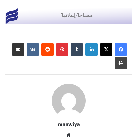
لينكدإن
بينتيريست
مشاركة عبر البريد
طباعة
maawiya
موقع