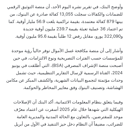
وأوضح البنك، في تقرير نشره اليوم الأحد، أن منصة التوثيق الرقمي
للضمانات والكفالات سجلت 13,055 كفالة صادرة عن البنوك، من
بينها 879 كفالة معتمدة، بقيمة تراكمية بلغت 56.9 مليار أوقية. كما
تم اعتماد 36 عملية تعبئة بقيمة 239.7 مليون أوقية جديدة
و322,090 يورو، مقابل رفض 12 طلباً بقيمة 95.6 مليون أوقية.
وأشار إلى أن منصة مكافحة غسل الأموال توفر حالياً رؤية موحدة
للمؤسسات حسب الفترات التصريحية ونوع الالتزامات، في حين
أصبحت منصة الإشراف المصرفي (BSA)، التي أُطلقت في يونيو
2024، القناة الرسمية لإرسال التقارير التنظيمية، حيث تشمل
وحدات مؤتمتة لتجميع البيانات الشهرية، والكشف المبكر عن مكامن
الهشاشة، وتصنيف البنوك وفق معايير المخاطر والحوكمة.
وفيما يتعلق بنظام المعلومات الائتمانية، أكد البنك أن الإصلاحات
الهيكلية التي شهدها خلال عام 2025 أسفرت عن اعتماد معرّف
موحد للمقترضين، بالتعاون مع الحالة المدنية والمديرية العامة
للضرائب، مضيفاً أن النظام دخل حيز التنفيذ في الأول من أبريل