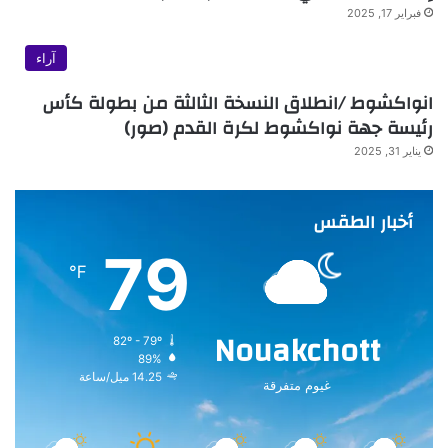
فبراير 17, 2025
آراء
انواكشوط /انطلاق النسخة الثالثة من بطولة كأس
رئيسة جهة نواكشوط لكرة القدم (صور)
يناير 31, 2025
أخبار الطقس
79
℉
Nouakchott
82º - 79º
89%
14.25 ميل/ساعة
غيوم متفرقة