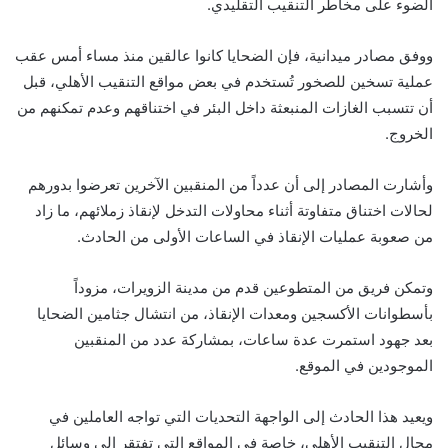
الضوء على مخاطر التنقيب التقليدي.
ووفق مصادر ميدانية، فإن الضحايا كانوا عالقين منذ مساء أمس عقب
عملية تسخين للصخور تُستخدم في بعض مواقع التنقيب الأهلي، قبل
أن تتسبب الغازات المنبعثة داخل البئر في اختناقهم وعدم تمكنهم من
الخروج.
وأشارت المصادر إلى أن عدداً من المنقبين الآخرين تعرضوا بدورهم
لحالات اختناق متفاوتة أثناء محاولات التدخل لإنقاذ زملائهم، ما زاد
من صعوبة عمليات الإنقاذ في الساعات الأولى من الحادث.
وتمكن فريق من المتطوعين قدم من مدينة الزويرات، مزوداً
بأسطوانات الأكسجين ومعدات الإنقاذ، من انتشال جثامين الضحايا
بعد جهود استمرت عدة ساعات، بمشاركة عدد من المنقبين
الموجودين في الموقع.
ويعيد هذا الحادث إلى الواجهة التحديات التي تواجه العاملين في
مجال التنقيب الأهلي، خاصة في المواقع التي تفتقر إلى وسائل