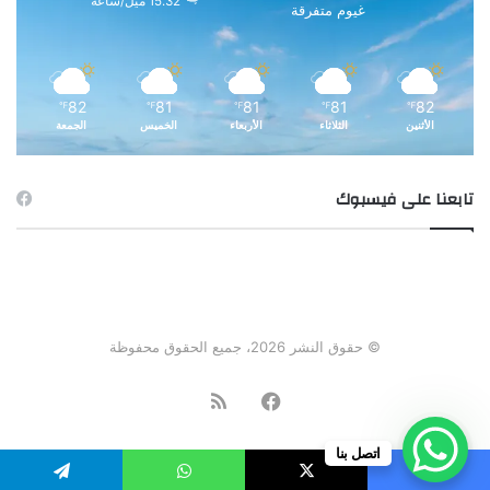
15.32 ميل/ساعة
غيوم متفرقة
82
81
81
81
82
℉
℉
℉
℉
℉
الأثنين
الثلاثاء
الأربعاء
الخميس
الجمعة
تابعنا على فيسبوك
© حقوق النشر 2026، جميع الحقوق محفوظة
فيسبوك
ملخص
الموقع
اتصل بنا