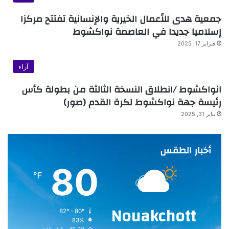
جمعية هدى للأعمال الخيرية والإنسانية تفتتح مركزا
إسلاميا جديدا في العاصمة نواكشوط
فبراير 17, 2025
آراء
انواكشوط /انطلاق النسخة الثالثة من بطولة كأس
رئيسة جهة نواكشوط لكرة القدم (صور)
يناير 31, 2025
أخبار الطقس
80
℉
Nouakchott
82º - 80º
83%