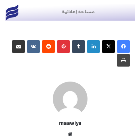
لينكدإن
بينتيريست
مشاركة عبر البريد
طباعة
maawiya
موقع