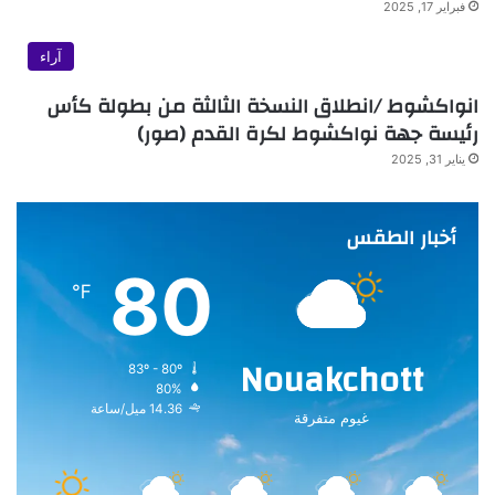
فبراير 17, 2025
آراء
انواكشوط /انطلاق النسخة الثالثة من بطولة كأس
رئيسة جهة نواكشوط لكرة القدم (صور)
يناير 31, 2025
أخبار الطقس
80
℉
Nouakchott
83º - 80º
80%
14.36 ميل/ساعة
غيوم متفرقة