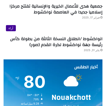
جمعية هدى للأعمال الخيرية والإنسانية تفتتح مركزا
إسلاميا جديدا في العاصمة نواكشوط
فبراير 17, 2025
آراء
انواكشوط /انطلاق النسخة الثالثة من بطولة كأس
رئيسة جهة نواكشوط لكرة القدم (صور)
يناير 31, 2025
أخبار الطقس
80
℉
Nouakchott
84º - 80º
79%
9.28 ميل/ساعة
غيوم متفرقة