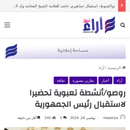
نواكشوط: استقبال جماهيري حاشد للعلامة الشيخ الفخامة ولد الشيخ سيديا
بحث عن
الق
الرئيسية
/
آراء
آراء
أخبار
تقارير مصورة
ثقافة
روصو/أنشطة تعبوية تحضيرا
لاستقبال رئيس الجمهورية
maawiya
نوفمبر 24, 2024
0
340
أقل من دقيقة