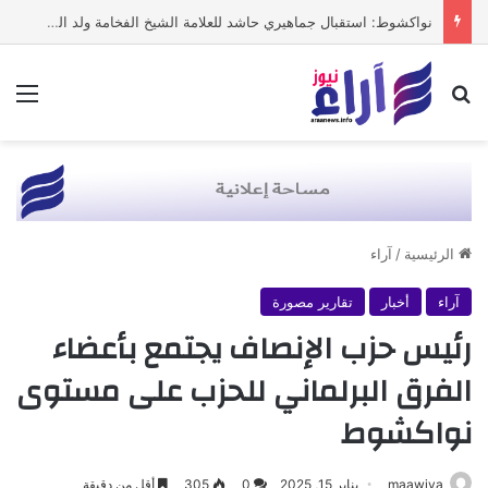
نواكشوط: استقبال جماهيري حاشد للعلامة الشيخ الفخامة ولد الشيخ سيديا
بحث عن
الق
الرئيسية
/
آراء
آراء
أخبار
تقارير مصورة
رئيس حزب الإنصاف يجتمع بأعضاء
الفرق البرلماني للحزب على مستوى
نواكشوط
maawiya
يناير 15, 2025
0
305
أقل من دقيقة