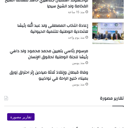
نواكشوط: استقبال جماهيري حاشد للعلامة الشيخ
الفخامة ولد الشيخ سيديا
منذ 15 ساعة
إعادة انتخاب المصطفى ولد عبد الله رئيسًا
للاتحادية الوطنية للتنمية الحيوانية
منذ يوم واحد
مرسوم رئاسي بتعيين محمد محمود ولد داهي
رئيسًا للجنة الوطنية لحقوق الإنسان
منذ يومين
وفاة قبطان وإنقاذ ثلاثة صيادين إثر احتراق زورق
بميناء خليج الراحة في نواذيبو
منذ يومين
تقارير مصورة
تقارير مصورة