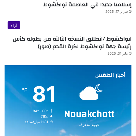
إسلاميا جديدا في العاصمة نواكشوط
فبراير 17, 2025
آراء
انواكشوط /انطلاق النسخة الثالثة من بطولة كأس
رئيسة جهة نواكشوط لكرة القدم (صور)
يناير 31, 2025
أخبار الطقس
81
℉
Nouakchott
84º - 80º
76%
11.81 ميل/ساعة
غيوم متفرقة