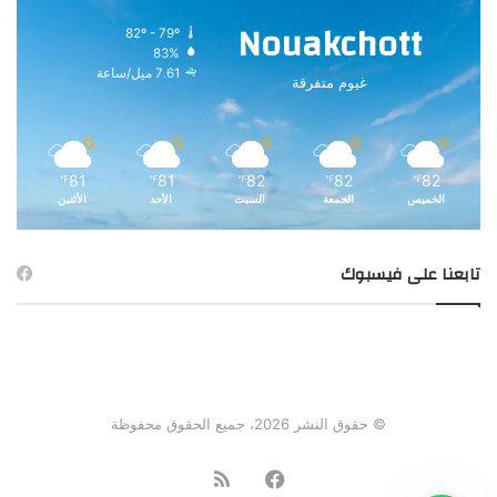
Nouakchott
82º - 79º
83%
7.61 ميل/ساعة
غيوم متفرقة
81
81
82
82
82
℉
℉
℉
℉
℉
الخميس
الجمعة
السبت
الأحد
الأثنين
تابعنا على فيسبوك
© حقوق النشر 2026، جميع الحقوق محفوظة
فيسبوك
ملخص