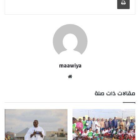
maawiya
موقع
الويب
مقالات ذات صلة