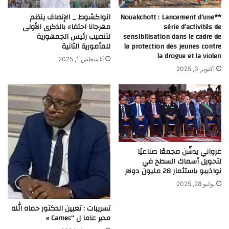
**Nouakchott : Lancement d’une
انواكشوط _ الإنصاف ينظم
série d’activités de
مهرجانا احتفاء بالذكرى الأولى
sensibilisation dans le cadre de
لتنصيب رئيس الجمهورية
la protection des jeunes contre
للمأمورية الثانية
la drogue et la violen
أغسطس 1, 2025
أكتوبر 3, 2025
غزواني يدشّن مجمعًا صناعيًا
لتحويل أسماك السطح في
نواذيبو باستثمار 28 مليون دولار
يوليو 28, 2025
تسريبات : تعيين الدكتور حماه الله
مدير عاما ل “Camec »