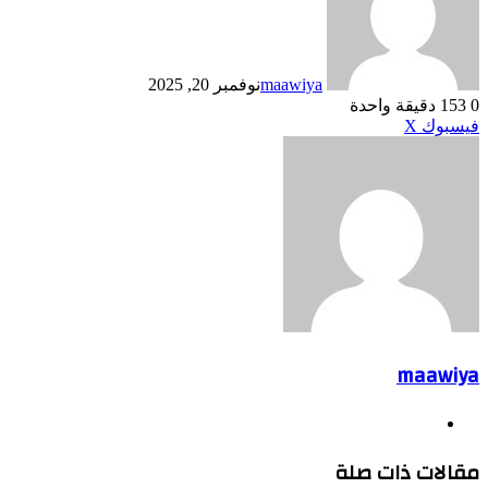
maawiya
نوفمبر 20, 2025
0
153
دقيقة واحدة
طباعة
لينكدإن
مشاركة
بينتيريست
فيسبوك
X
عبر
البريد
maawiya
موقع
الويب
مقالات ذات صلة