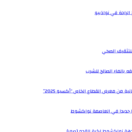
 الراحة في نواذيبو
 للتثقيف الصحي
ه بالماء الصالح للشرب
ة من معرض القطاع الخاص “أكسبو 2025”
يا جديدا في العاصمة نواكشوط
جهة نواكشوط لكرة القدم (صور)