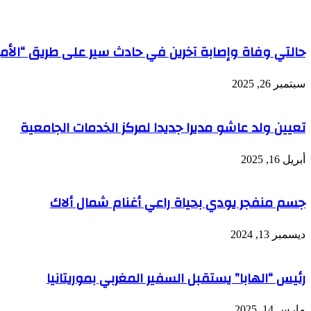
حالتي وفاة وإصابة آخرين في حادث سير على طريق “الأم
سبتمبر 26, 2025
تعيين ولد عاشو مديرا جديدا لمركز الخدمات الجامعية
أبريل 16, 2025
جسم منفجر يودي بحياة راعي أغنام شمال ألاك
ديسمبر 13, 2024
رئيس “الهابا” يستقبل السفير المغربي بموريتانيا
مارس 14, 2025