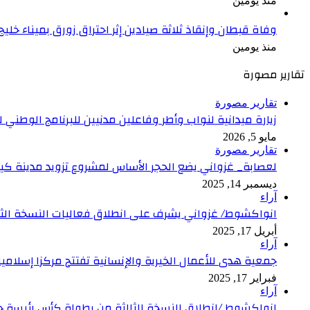
منذ يومين
وفاة قبطان وإنقاذ ثلاثة صيادين إثر احتراق زورق بميناء خليج
منذ يومين
تقارير مصورة
تقارير مصورة
زيارة ميدانية لنواب وأطر وفاعلين مدنيين للبرنامج الوطني
مايو 5, 2026
تقارير مصورة
لعصابة_ غزواني يضع الحجر الأساس لمشروع تزويد مدينة كيف
ديسمبر 14, 2025
آراء
انواكشوط/ غزواني يشرف على انطلاق فعاليات النسخة الثاني
أبريل 17, 2025
آراء
جمعية هدى للأعمال الخيرية والإنسانية تفتتح مركزا إسلام
فبراير 17, 2025
آراء
انواكشوط /انطلاق النسخة الثالثة من بطولة كأس رئيسة 