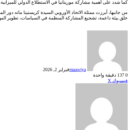
كما شدد على أهمية مشاركة موريتانيا في الاستطلاع الدولي للميزانية ا
من جانبها، أبرزت ممثلة الاتحاد الأوروبي السيدة كريستينا ماته دور ا
خلق بيئة داعمة، تشجيع المشاركة المنظمة في السياسات، تطوير المه
maawiya
فبراير 2, 2026
0
137
دقيقة واحدة
طباعة
لينكدإن
مشاركة
بينتيريست
فيسبوك
X
عبر
البريد