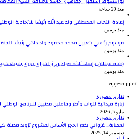
نواكشوط: استقبال جماهيري حاشد للعلامة الشيخ الفخامة و
منذ 20 ساعة
إعادة انتخاب المصطفى ولد عبد الله رئيسًا للاتحادية الوطنية
منذ يومين
مرسوم رئاسي بتعيين محمد محمود ولد داهي رئيسًا للجنة 
منذ يومين
وفاة قبطان وإنقاذ ثلاثة صيادين إثر احتراق زورق بميناء خليج
منذ يومين
تقارير مصورة
تقارير مصورة
زيارة ميدانية لنواب وأطر وفاعلين مدنيين للبرنامج الوطني
مايو 5, 2026
تقارير مصورة
لعصابة_ غزواني يضع الحجر الأساس لمشروع تزويد مدينة كيف
ديسمبر 14, 2025
آراء