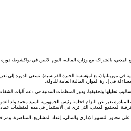
الية في موريتانيا (تابع لمؤسسة الخبرة الفرنسية)، تسعى الدورة إلى 
اءلة في إدارة الموارد المالية العامة للدولة.
ليب تحليلها وتحقيقها، ودور المنظمات المدنية في دعم آليات الشفافي
مبادرة تعبر عن التزام فخامة رئيس الجمهورية السيد محمد ولد الشيخ 
ترقية المجتمع المدني، التي ترى في الاستثمار في هذه المنظمات عماداً ل
جهود المفوضية في إطار برنامج وطني لتدريب 750 منظمة على محاور التسيير الإداري والمالي، إعدا