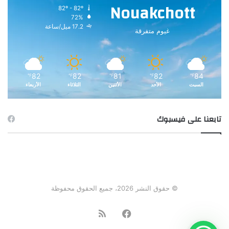
Nouakchott
82º - 82º
72%
17.2 ميل/ساعة
غيوم متفرقة
82
82
81
82
84
℉
℉
℉
℉
℉
السبت
الأحد
الأثنين
الثلاثاء
الأربعاء
تابعنا على فيسبوك
© حقوق النشر 2026، جميع الحقوق محفوظة
فيسبوك
ملخص