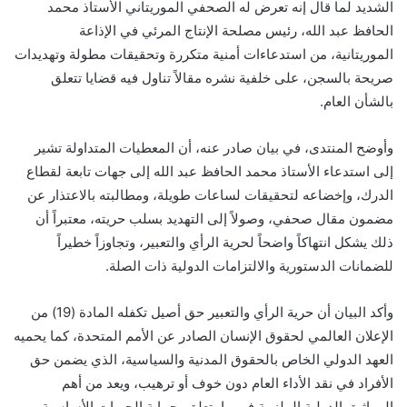
الشديد لما قال إنه تعرض له الصحفي الموريتاني الأستاذ محمد
الحافظ عبد الله، رئيس مصلحة الإنتاج المرئي في الإذاعة
الموريتانية، من استدعاءات أمنية متكررة وتحقيقات مطولة وتهديدات
صريحة بالسجن، على خلفية نشره مقالاً تناول فيه قضايا تتعلق
بالشأن العام.
وأوضح المنتدى، في بيان صادر عنه، أن المعطيات المتداولة تشير
إلى استدعاء الأستاذ محمد الحافظ عبد الله إلى جهات تابعة لقطاع
الدرك، وإخضاعه لتحقيقات لساعات طويلة، ومطالبته بالاعتذار عن
مضمون مقال صحفي، وصولاً إلى التهديد بسلب حريته، معتبراً أن
ذلك يشكل انتهاكاً واضحاً لحرية الرأي والتعبير، وتجاوزاً خطيراً
للضمانات الدستورية والالتزامات الدولية ذات الصلة.
وأكد البيان أن حرية الرأي والتعبير حق أصيل تكفله المادة (19) من
الإعلان العالمي لحقوق الإنسان الصادر عن الأمم المتحدة، كما يحميه
العهد الدولي الخاص بالحقوق المدنية والسياسية، الذي يضمن حق
الأفراد في نقد الأداء العام دون خوف أو ترهيب، ويعد من أهم
المواثيق الدولية الملزمة في ما يتعلق بحماية الحريات الأساسية،