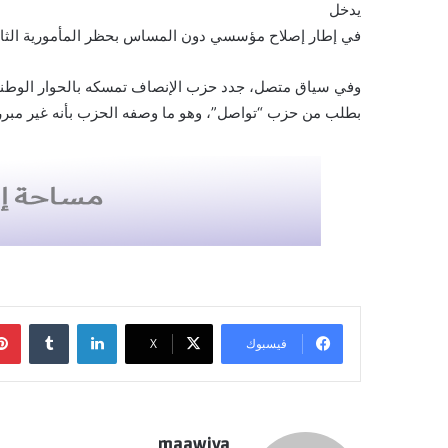
يدخل
في إطار إصلاح مؤسسي دون المساس بحظر المأمورية الثال
وفي سياق متصل، جدد حزب الإنصاف تمسكه بالحوار الوطني، معت
بطلب من حزب “تواصل”، وهو ما وصفه الحزب بأنه غير مبرر
لينكدإن
فيسبوك
X
maawiya