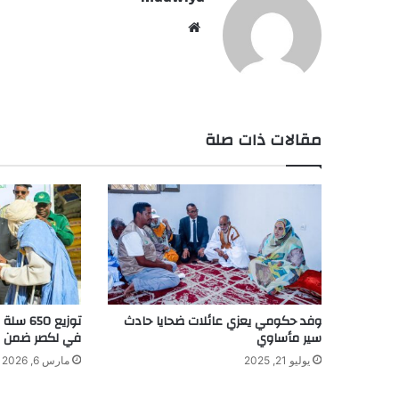
موقع
الويب
مقالات ذات صلة
وفد حكومي يعزي عائلات ضحايا حادث
توزيع 0
سير مأساوي
في لكصر ضمن مب
يوليو 21, 2025
مارس 6, 2026