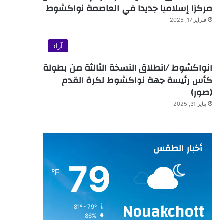
مركزا إسلاميا جديدا في العاصمة نواكشوط
فبراير 17, 2025
آراء
انواكشوط /انطلاق النسخة الثالثة من بطولة
كأس رئيسة جهة نواكشوط لكرة القدم
(صور)
يناير 31, 2025
أخبار الطقس
79
℉
Nouakchott
81º - 79º
86%