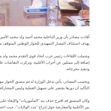
أفادت مصادر بأن وزير الداخلية محمد أحمد ولد محمد الأمي
بهدف استئناف المسار التمهيدي للحوار الوطني المتوقف منذ 
وشملت اللقاءات رئيس حزب اتحاد قوى التقدم محمد ولد مولو
إضافة إلى ممثلين عن أحزاب الأغلبية. وتركزت النقاشات عل
وتنفيذ مخرجاته.
وبحسب المصادر، يأتي تدخل الوزارة لدعم منسق الحوار موس
التأكيد أن دورها يقتصر على تسهيل العملية وليس المشاركة 
وكان المنسق قد اقترح حذف بند “المأموريات” والإبقاء على 
بين الأغلبية والمعارضة حول إدراج “مدد الولايات”، حيث اعتب