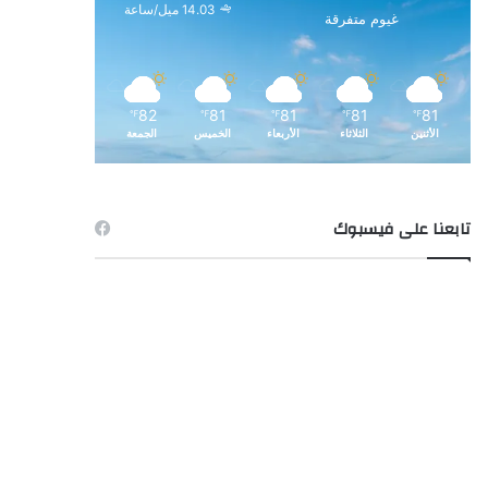
14.03 ميل/ساعة
غيوم متفرقة
82
81
81
81
81
℉
℉
℉
℉
℉
الأثنين
الثلاثاء
الأربعاء
الخميس
الجمعة
تابعنا على فيسبوك