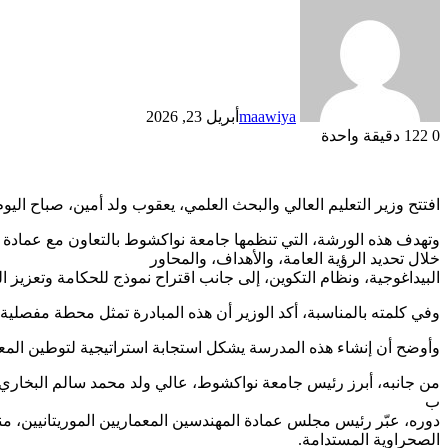
maawiya
أبريل 23, 2026
0
122
دقيقة واحدة
افتتح وزير التعليم العالي والبحث العلمي، يعقوب ولد أمين، صباح الي
وتهدف هذه الورشة، التي تنظمها جامعة نواكشوط بالتعاون مع عمادة الم
خلال تحديد الرؤية العامة، والأهداف، والمحاور
البيداغوجية، ونظام التكوين، إلى جانب اقتراح نموذج للحكامة وتعزيز
وفي كلمته بالمناسبة، أكد الوزير أن هذه المبادرة تمثل محطة مفصلية
وأوضح أن إنشاء هذه المدرسة يشكل استجابة استراتيجية لتوطين المعرف
من جانبه، أبرز رئيس جامعة نواكشوط، عالي ولد محمد سالم البخاري، 
ب
دوره، عبّر رئيس مجلس عمادة المهندسين المعماريين الموريتانيين، مني
الصحراوية المستدامة.