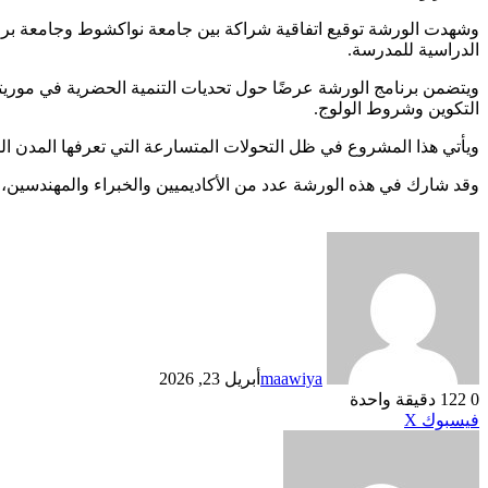
وشهدت الورشة توقيع اتفاقية شراكة بين جامعة نواكشوط وجامعة برلين 
الدراسية للمدرسة.
ويتضمن برنامج الورشة عرضًا حول تحديات التنمية الحضرية في موريتانيا
التكوين وشروط الولوج.
ويأتي هذا المشروع في ظل التحولات المتسارعة التي تعرفها المدن المور
وقد شارك في هذه الورشة عدد من الأكاديميين والخبراء والمهندسين،
maawiya
أبريل 23, 2026
0
122
دقيقة واحدة
طباعة
لينكدإن
مشاركة
بينتيريست
فيسبوك
X
عبر
البريد