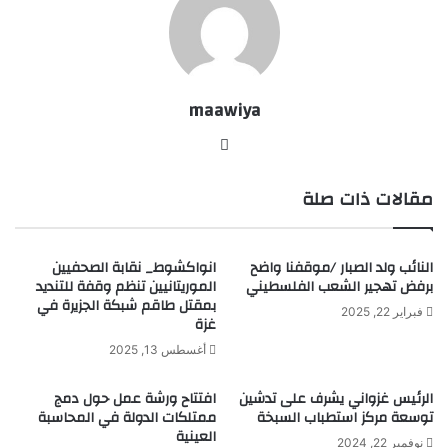
maawiya
موقع
الويب
مقالات ذات صلة
النائب ولد الصبار /موقفنا واضح
انواكشوط_ نقابة الصحفيين
برفض تهجير الشعب الفلسطيني
الموريتانيين تنظم وقفة للتنديد
بمقتل طاقم شبكة الجزيرة في
فبراير 22, 2025
غزة
أغسطس 13, 2025
الرئيس غزواني يشرف على تدشين
افتتاح ورشة عمل حول دمج
توسعة مركز استطباب السبخة
ممتلكات الدولة في المحاسبة
العينية
نوفمبر 22, 2024