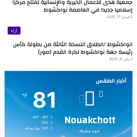
جمعية هدى للأعمال الخيرية والإنسانية تفتتح مركزا
إسلاميا جديدا في العاصمة نواكشوط
فبراير 17, 2025
آراء
انواكشوط /انطلاق النسخة الثالثة من بطولة كأس
رئيسة جهة نواكشوط لكرة القدم (صور)
يناير 31, 2025
أخبار الطقس
81
℉
Nouakchott
84º - 80º
76%
11.81 ميل/ساعة
غيوم متفرقة