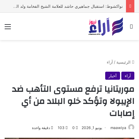
نواكشوط: استقبال جماهيري حاشد للعلامة الشيخ الفخامة ولد الشيخ سيديا
بحث عن
الق
الرئيسية
/
آراء
آراء
أخبار
موريتانيا ترفع مستوى التأهب ضد
الإيبولا وتؤكد خلو البلاد من أي
إصابات
maawiya
يونيو 1, 2026
0
103
دقيقة واحدة