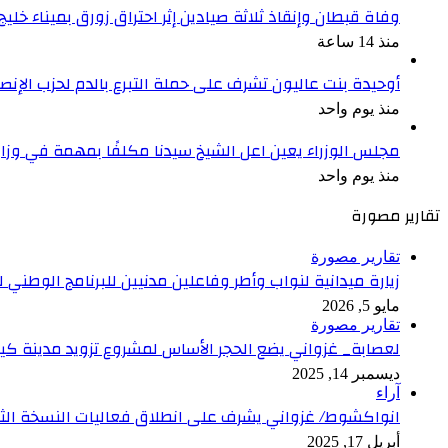
وفاة قبطان وإنقاذ ثلاثة صيادين إثر احتراق زورق بميناء خليج
منذ 14 ساعة
أوحيدة بنت عاليون تشرف على حملة التبرع بالدم لحزب الإ
منذ يوم واحد
مجلس الوزراء يعين اعل الشيخ سيدنا مكلفًا بمهمة في وزا
منذ يوم واحد
تقارير مصورة
تقارير مصورة
زيارة ميدانية لنواب وأطر وفاعلين مدنيين للبرنامج الوطني
مايو 5, 2026
تقارير مصورة
لعصابة_ غزواني يضع الحجر الأساس لمشروع تزويد مدينة كيف
ديسمبر 14, 2025
آراء
انواكشوط/ غزواني يشرف على انطلاق فعاليات النسخة الثاني
أبريل 17, 2025