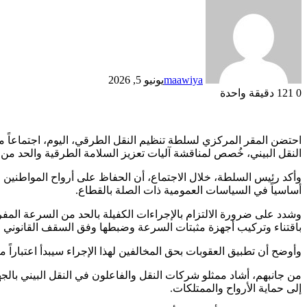
maawiya
يونيو 5, 2026
0
121
دقيقة واحدة
احتضن المقر المركزي لسلطة تنظيم النقل الطرقي، اليوم، اجتماعاً 
النقل البيني، خُصص لمناقشة آليات تعزيز السلامة الطرقية والحد من حو
وأكد رئيس السلطة، خلال الاجتماع، أن الحفاظ على أرواح المواطنين و
أساسياً في السياسات العمومية ذات الصلة بالقطاع.
وشدد على ضرورة الالتزام بالإجراءات الكفيلة بالحد من السرعة المفر
باقتناء وتركيب أجهزة مثبتات السرعة وضبطها وفق السقف القانوني 
وأوضح أن تطبيق العقوبات بحق المخالفين لهذا الإجراء سيبدأ اعتباراً من الأول من يوليو 2026، في إطار الجهود الرامية إلى تعزيز الانضباط المروري
من جانبهم، أشاد ممثلو شركات النقل والفاعلون في النقل البيني بالج
إلى حماية الأرواح والممتلكات.