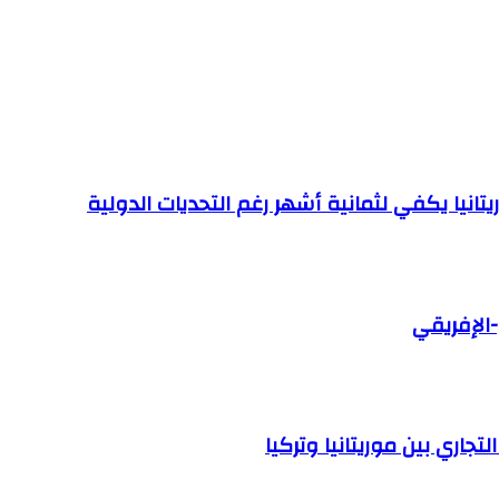
تانيا يكفي لثمانية أشهر رغم التحديات الدولية
-الإفريقي
اري بين موريتانيا وتركيا