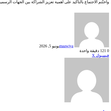
واختُتم الاجتماع بالتأكيد على أهمية تعزيز الشراكة بين الجهات الرس
maawiya
يونيو 5, 2026
0
121
دقيقة واحدة
طباعة
لينكدإن
مشاركة
بينتيريست
فيسبوك
X
عبر
البريد