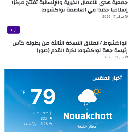
جمعية هدى للأعمال الخيرية والإنسانية تفتتح مركزا
إسلاميا جديدا في العاصمة نواكشوط
فبراير 17, 2025
آراء
انواكشوط /انطلاق النسخة الثالثة من بطولة كأس
رئيسة جهة نواكشوط لكرة القدم (صور)
يناير 31, 2025
أخبار الطقس
79
℉
Nouakchott
83º - 78º
83%
15.28 ميل/ساعة
أمطار خفيفة