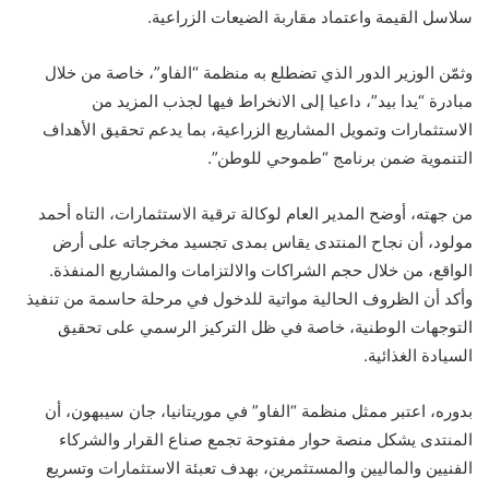
سلاسل القيمة واعتماد مقاربة الضيعات الزراعية.
وثمّن الوزير الدور الذي تضطلع به منظمة “الفاو”، خاصة من خلال
مبادرة “يدا بيد”، داعيا إلى الانخراط فيها لجذب المزيد من
الاستثمارات وتمويل المشاريع الزراعية، بما يدعم تحقيق الأهداف
التنموية ضمن برنامج “طموحي للوطن”.
من جهته، أوضح المدير العام لوكالة ترقية الاستثمارات، التاه أحمد
مولود، أن نجاح المنتدى يقاس بمدى تجسيد مخرجاته على أرض
الواقع، من خلال حجم الشراكات والالتزامات والمشاريع المنفذة.
وأكد أن الظروف الحالية مواتية للدخول في مرحلة حاسمة من تنفيذ
التوجهات الوطنية، خاصة في ظل التركيز الرسمي على تحقيق
السيادة الغذائية.
بدوره، اعتبر ممثل منظمة “الفاو” في موريتانيا، جان سيبهون، أن
المنتدى يشكل منصة حوار مفتوحة تجمع صناع القرار والشركاء
الفنيين والماليين والمستثمرين، بهدف تعبئة الاستثمارات وتسريع