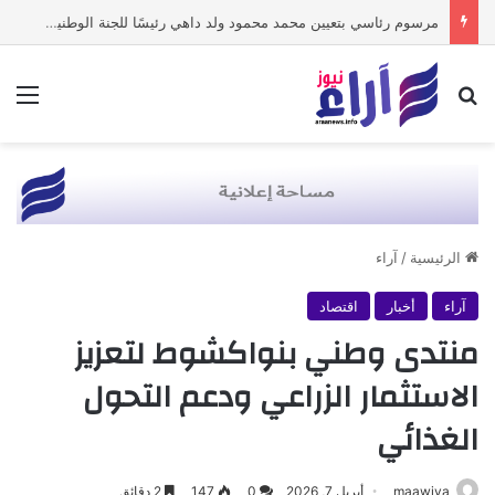
مرسوم رئاسي بتعيين محمد محمود ولد داهي رئيسًا للجنة الوطنية لحقوق الإنسان
بحث عن
الق
الرئيسية
/
آراء
آراء
أخبار
اقتصاد
منتدى وطني بنواكشوط لتعزيز
الاستثمار الزراعي ودعم التحول
الغذائي
maawiya
أبريل 7, 2026
0
147
2 دقائق